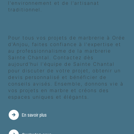
l'environnement et de l'artisanat
traditionnel.
Contactez la marbrerie Sainte
Chantal dès aujourd'hui
Pour tous vos projets de marbrerie à Orée
d'Anjou, faites confiance à l'expertise et
au professionnalisme de la marbrerie
Sainte Chantal. Contactez dès
aujourd'hui l'équipe de Sainte Chantal
pour discuter de votre projet, obtenir un
devis personnalisé et bénéficier de
conseils avisés. Ensemble, donnons vie à
vos projets en marbre et créons des
espaces uniques et élégants.
En savoir plus