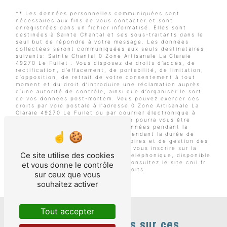
** Les données personnelles communiquées sont
nécessaires aux fins de vous contacter et sont
enregistrées dans un fichier informatisé. Elles sont
destinées à Sainte Chantal et ses sous-traitants dans le
seul but de répondre à votre message. Les données
collectées seront communiquées aux seuls destinataires
suivants: Sainte Chantal 0 Zone Artisanale La Claraie
49270 Le Fuilet . Vous disposez de droits d’accès, de
rectification, d’effacement, de portabilité, de limitation,
d’opposition, de retrait de votre consentement à tout
moment et du droit d’introduire une réclamation auprès
d’une autorité de contrôle, ainsi que d’organiser le sort
de vos données post-mortem. Vous pouvez exercer ces
droits par voie postale à l'adresse 0 Zone Artisanale La
Claraie 49270 Le Fuilet ou par courrier électronique à
l'adresse . Un justificatif d'identité pourra vous être
demandé. Nous conservons vos données pendant la
période de prise de contact puis pendant la durée de
prescription légale aux fins probatoires et de gestion des
contentieux. Vous avez le droit de vous inscrire sur la
Ce site utilise des cookies
liste d'opposition au démarchage téléphonique, disponible
à cette adresse:
Bloctel.gouv.fr
. Consultez le site cnil.fr
et vous donne le contrôle
pour plus d’informations sur vos droits.
sur ceux que vous
souhaitez activer
Tout accepter
Nos interventions sur ces