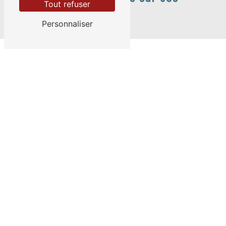
Tout refuser
villes
Personnaliser
Beaupréau-en-Mauges
Le Fuilet