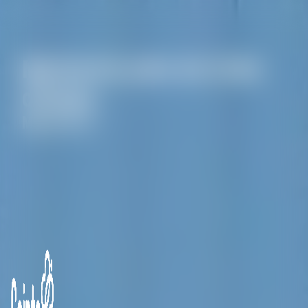
Panneau de gestion des cookies
Marbrerie près de Orée
d'Anjou
Marbrerie