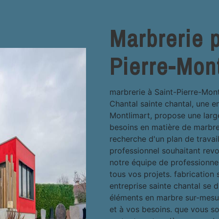
Marbrerie p
Pierre-Mon
marbrerie à Saint-Pierre-Mont
Chantal sainte chantal, une e
Montlimart, propose une lar
besoins en matière de marbrer
recherche d'un plan de travai
professionnel souhaitant revo
notre équipe de professionne
tous vos projets. fabricatio
entreprise sainte chantal se 
éléments en marbre sur-mesu
et à vos besoins. que vous sou