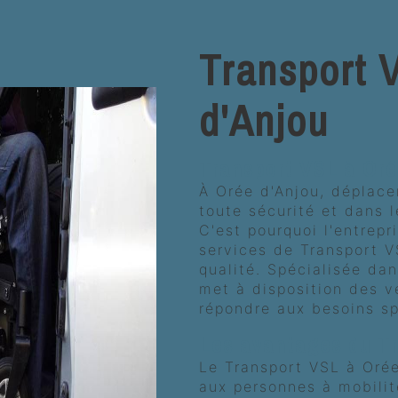
Transport 
d'Anjou
Transport VSL à Oré
À Orée d'Anjou, déplace
toute sécurité et dans l
C'est pourquoi l'entrep
services de Transport V
qualité. Spécialisée da
met à disposition des v
répondre aux besoins s
Les avantages du Tr
Le Transport VSL à Oré
aux personnes à mobilit