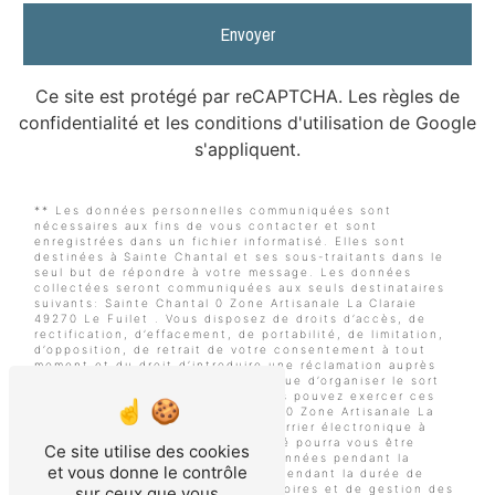
Envoyer
Ce site est protégé par reCAPTCHA. Les
règles de
confidentialité
et les
conditions d'utilisation
de Google
s'appliquent.
** Les données personnelles communiquées sont
nécessaires aux fins de vous contacter et sont
enregistrées dans un fichier informatisé. Elles sont
destinées à Sainte Chantal et ses sous-traitants dans le
seul but de répondre à votre message. Les données
collectées seront communiquées aux seuls destinataires
suivants: Sainte Chantal 0 Zone Artisanale La Claraie
49270 Le Fuilet . Vous disposez de droits d’accès, de
rectification, d’effacement, de portabilité, de limitation,
d’opposition, de retrait de votre consentement à tout
moment et du droit d’introduire une réclamation auprès
d’une autorité de contrôle, ainsi que d’organiser le sort
de vos données post-mortem. Vous pouvez exercer ces
droits par voie postale à l'adresse 0 Zone Artisanale La
Claraie 49270 Le Fuilet ou par courrier électronique à
l'adresse . Un justificatif d'identité pourra vous être
Ce site utilise des cookies
demandé. Nous conservons vos données pendant la
et vous donne le contrôle
période de prise de contact puis pendant la durée de
prescription légale aux fins probatoires et de gestion des
sur ceux que vous