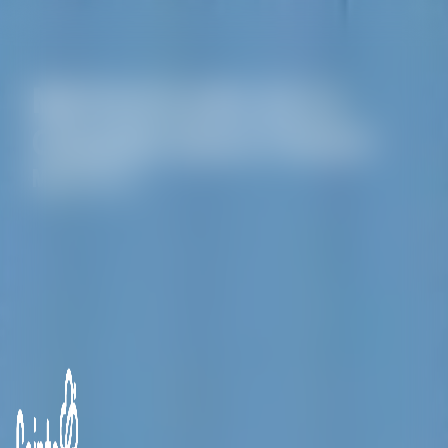
Panneau de gestion des cookies
Marbrerie près de La
Chapelle-Saint-Florent
Marbrerie