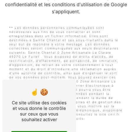
confidentialité
et les
conditions d'utilisation
de Google
s'appliquent.
** Les données personnelles communiquées sont
nécessaires aux fins de vous contacter et sont
enregistrées dans un fichier informatisé. Elles sont
destinées à Sainte Chantal et ses sous-traitants dans le
seul but de répondre à votre message. Les données
collectées seront communiquées aux seuls destinataires
suivants: Sainte Chantal 0 Zone Artisanale La Claraie
49270 Le Fuilet . Vous disposez de droits d’accès, de
rectification, d’effacement, de portabilité, de limitation,
d’opposition, de retrait de votre consentement à tout
moment et du droit d’introduire une réclamation auprès
d’une autorité de contrôle, ainsi que d’organiser le sort
de vos données post-mortem. Vous pouvez exercer ces
droits par voie postale à l'adresse 0 Zone Artisanale La
Claraie 49270 Le Fuilet ou par courrier électronique à
l'adresse . Un justificatif d'identité pourra vous être
demandé. Nous conservons vos données pendant la
période de prise de contact puis pendant la durée de
Ce site utilise des cookies
prescription légale aux fins probatoires et de gestion des
contentieux. Vous avez le droit de vous inscrire sur la
et vous donne le contrôle
liste d'opposition au démarchage téléphonique, disponible
sur ceux que vous
à cette adresse:
Bloctel.gouv.fr
. Consultez le site cnil.fr
pour plus d’informations sur vos droits.
souhaitez activer