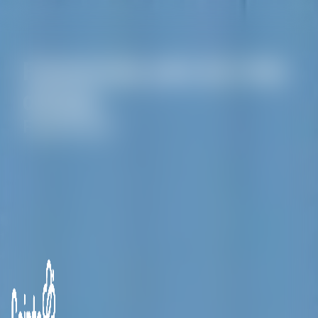
Panneau de gestion des cookies
Funerarium près de Orée
d'Anjou
Funerarium