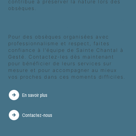
contribue à préserver la nature lors des
obsèques.
Contactez Sainte Chantal pour des
pompes funèbres à Gesté
Pour des obsèques organisées avec
professionnalisme et respect, faites
confiance à l'équipe de Sainte Chantal à
Gesté. Contactez-les dès maintenant
pour bénéficier de leurs services sur
mesure et pour accompagner au mieux
vos proches dans ces moments difficiles.
En savoir plus
Contactez-nous