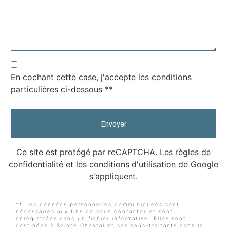
En cochant cette case, j'accepte les conditions
particulières ci-dessous **
Envoyer
Ce site est protégé par reCAPTCHA. Les
règles de
confidentialité
et les
conditions d'utilisation
de Google
s'appliquent.
** Les données personnelles communiquées sont
nécessaires aux fins de vous contacter et sont
enregistrées dans un fichier informatisé. Elles sont
destinées à Sainte Chantal et ses sous-traitants dans le