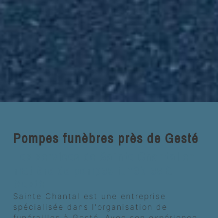
Pompes funèbres près de Gesté
Les services de Sainte Chantal en
matière de pompes funèbres à
Gesté
Sainte Chantal est une entreprise
spécialisée dans l'organisation de
funérailles à Gesté. Avec son expérience