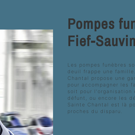
Pompes fun
Fief-Sauvi
Les services de pom
Les pompes funèbres son
deuil frappe une famille
Chantal propose une ga
pour accompagner les fa
soit pour l'organisation
défunt, ou encore les d
Sainte Chantal est là p
proches du disparu.
Des prestations per
dignes