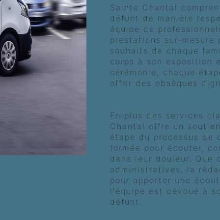
Sainte Chantal comprend
défunt de manière resp
équipe de professionnel
prestations sur-mesure 
souhaits de chaque fami
corps à son exposition e
cérémonie, chaque étap
offrir des obsèques dig
Un accompagnement 
En plus des services cl
Chantal offre un soutie
étape du processus de d
formée pour écouter, co
dans leur douleur. Que 
administratives, la réd
pour apporter une écou
l'équipe est dévoué à s
défunt.