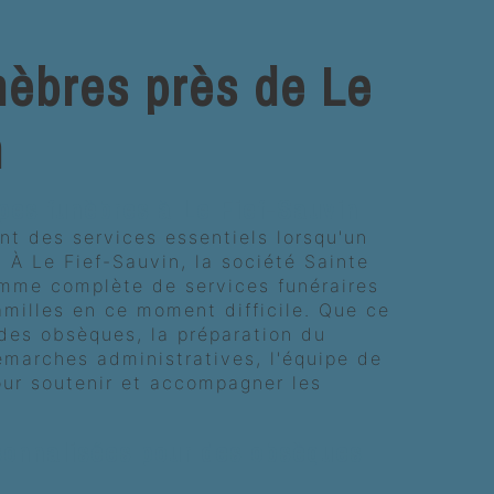
èbres près de Le
n
pes funèbres à Le Fief-Sauvin
t des services essentiels lorsqu'un
. À Le Fief-Sauvin, la société Sainte
mme complète de services funéraires
milles en ce moment difficile. Que ce
 des obsèques, la préparation du
émarches administratives, l'équipe de
our soutenir et accompagner les
sonnalisées pour des obsèques