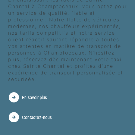
Chantal à Champtoceaux, vous optez pour
un service de qualité, fiable et
professionnel. Notre flotte de véhicules
modernes, nos chauffeurs expérimentés,
nos tarifs compétitifs et notre service
client réactif sauront répondre à toutes
vos attentes en matière de transport de
personnes à Champtoceaux. N'hésitez
plus, réservez dès maintenant votre taxi
chez Sainte Chantal et profitez d'une
expérience de transport personnalisée et
sécurisée.
En savoir plus
Contactez-nous