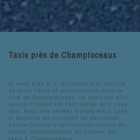
Taxis près de Champtoceaux
Les avantages de choisir les taxis
de Sainte Chantal à Champtoceaux
Si vous êtes à la recherche d'un service
de taxis fiable et professionnel dans la
ville de Champtoceaux, ne cherchez plus,
Sainte Chantal est l'entreprise qu'il vous
faut. Avec des années d'expérience dans
le domaine du transport de personnes,
Sainte Chantal s'est imposée comme un
acteur incontournable du secteur des
taxis à Champtoceaux.