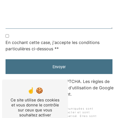
En cochant cette case, j'accepte les conditions
particulières ci-dessous **
Envoyer
Ce site est protégé par reCAPTCHA. Les
règles de
confidentialité
et les
conditions d'utilisation
de Google
s'appliquent.
Ce site utilise des cookies
et vous donne le contrôle
** Les données personnelles communiquées sont
sur ceux que vous
nécessaires aux fins de vous contacter et sont
souhaitez activer
enregistrées dans un fichier informatisé. Elles sont