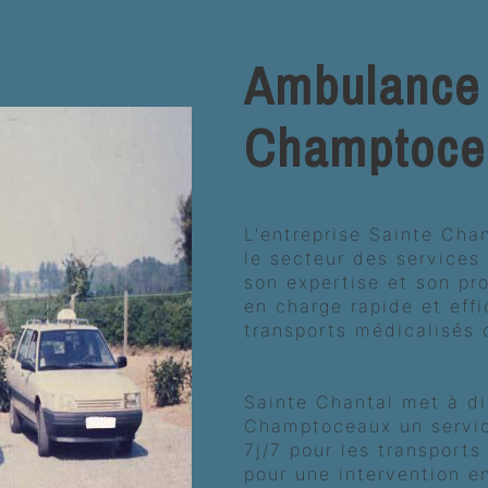
Ambulance 
Champtoce
Les services d'amb
L'entreprise Sainte Cha
le secteur des service
son expertise et son pro
en charge rapide et eff
transports médicalisés 
Transport médicalis
Sainte Chantal met à di
Champtoceaux un servic
7j/7 pour les transport
pour une intervention e