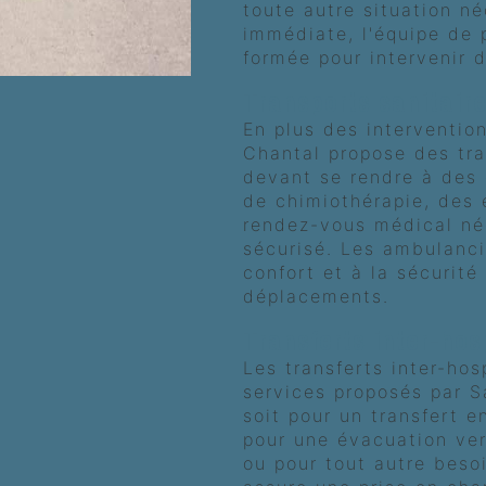
toute autre situation n
immédiate, l'équipe de 
formée pour intervenir d
Transports sanitair
En plus des intervention
Chantal propose des tra
devant se rendre à des
de chimiothérapie, des
rendez-vous médical né
sécurisé. Les ambulanci
confort et à la sécurité
déplacements.
Transferts inter-hos
Les transferts inter-hos
services proposés par 
soit pour un transfert 
pour une évacuation ver
ou pour tout autre besoi