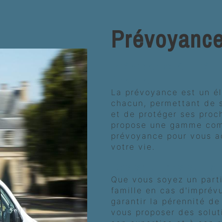
Prévoyance
Prévoyance à Liré :
Chantal
La prévoyance est un él
chacun, permettant de s
et de protéger ses proch
propose une gamme comp
prévoyance pour vous a
votre vie.
Des solutions sur-m
Que vous soyez un parti
famille en cas d'imprév
garantir la pérennité de
vous proposer des solut