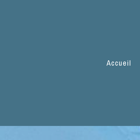
ès de Liré
Accueil