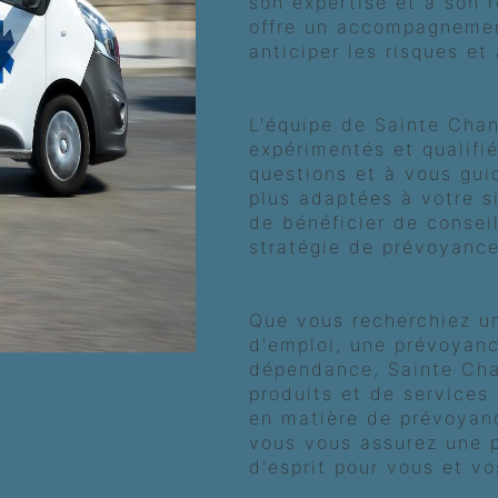
son expertise et à son r
offre un accompagnemen
anticiper les risques et 
Une équipe de profe
L'équipe de Sainte Chan
expérimentés et qualifi
questions et à vous gui
plus adaptées à votre s
de bénéficier de consei
stratégie de prévoyance
Des services variés 
Que vous recherchiez u
d'emploi, une prévoyan
dépendance, Sainte Cha
produits et de services
en matière de prévoyanc
vous vous assurez une p
d'esprit pour vous et vo