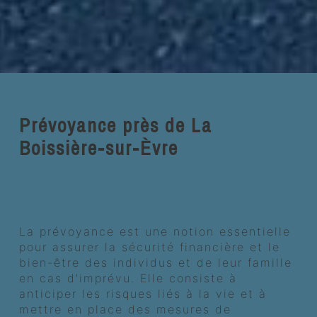
Prévoyance près de La
Boissière-sur-Èvre
Prévoyance à La Boissière-sur-
Èvre avec Sainte Chantal
Qu'est-ce que la prévoyance ?
La prévoyance est une notion essentielle
pour assurer la sécurité financière et le
bien-être des individus et de leur famille
en cas d'imprévu. Elle consiste à
anticiper les risques liés à la vie et à
mettre en place des mesures de