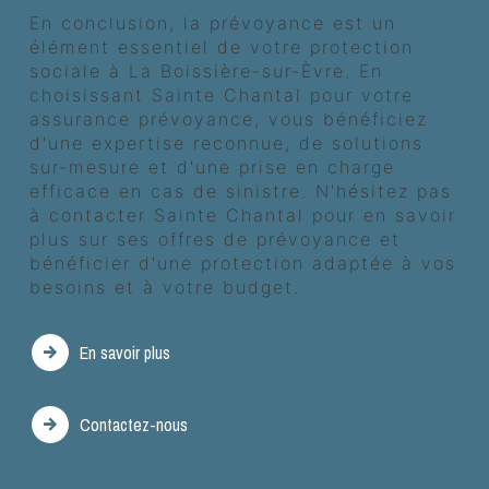
En conclusion, la prévoyance est un
élément essentiel de votre protection
sociale à La Boissière-sur-Èvre. En
choisissant Sainte Chantal pour votre
assurance prévoyance, vous bénéficiez
d'une expertise reconnue, de solutions
sur-mesure et d'une prise en charge
efficace en cas de sinistre. N'hésitez pas
à contacter Sainte Chantal pour en savoir
plus sur ses offres de prévoyance et
bénéficier d'une protection adaptée à vos
besoins et à votre budget.
En savoir plus
Contactez-nous