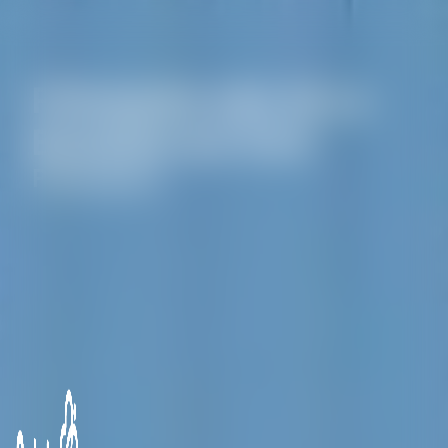
Panneau de gestion des cookies
Prévoyance près de La
Boissière-sur-Èvre
Prévoyance